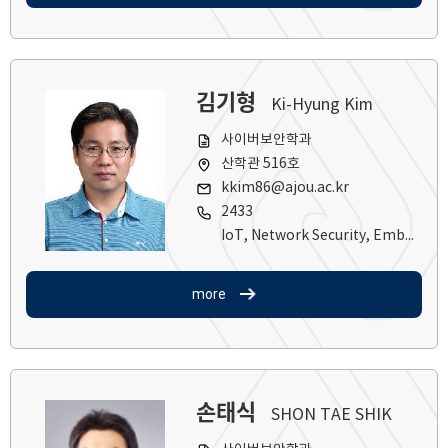
김기형
Ki-Hyung Kim
사이버보안학과
산학관 516호
kkim86@ajou.ac.kr
2433
IoT, Network Security, Embedded Software
more
손태식
SHON TAE SHIK