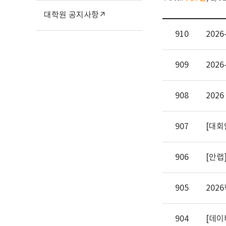
대학원 공지사항↗
910
202
909
202
908
202
907
906
[안랩
905
202
904
[데이터