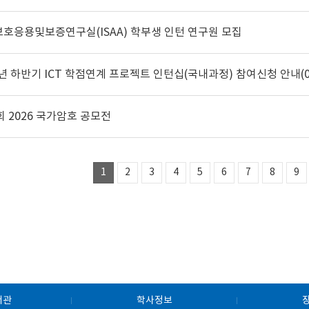
호응용및보증연구실(ISAA) 학부생 인턴 연구원 모집
회 2026 국가암호 공모전
1
2
3
4
5
6
7
8
9
서관
학사정보