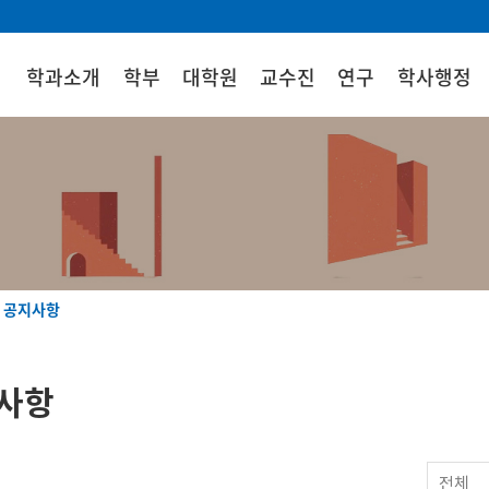
학과소개
학부
대학원
교수진
연구
학사행정
 공지사항
사항
1
전체