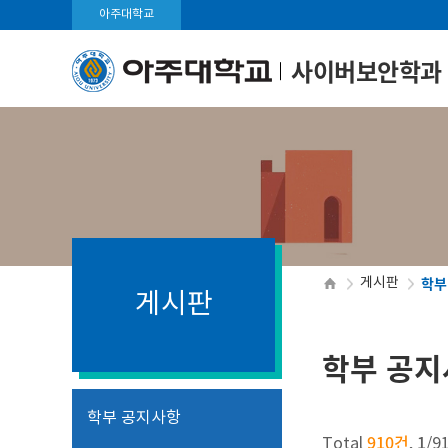
아주대학교
사이버보안학과
학부
게시판
게시판
학부 공지
학부 공지사항
910건
1
Total
,
/
9