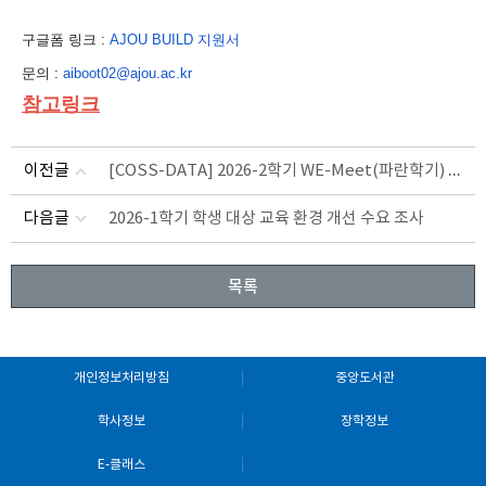
구글폼 링크 :
AJOU BUILD 지원서
문의 :
aiboot02@ajou.ac.kr
참고링크
[COSS-DATA] 2026-2학기 WE-Meet(파란학기) 프로젝트 모집 안내(~6/26금)
이전글
다음글
2026-1학기 학생 대상 교육 환경 개선 수요 조사
목록
개인정보처리방침
중앙도서관
학사정보
장학정보
E-클래스