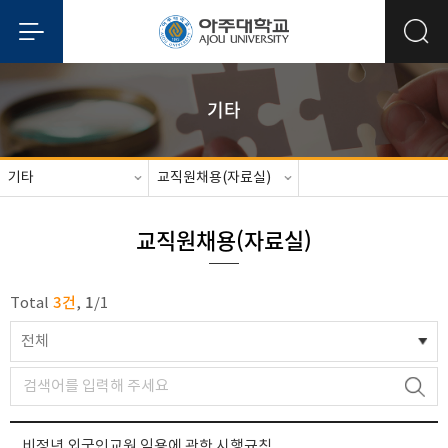
기타
기타
교직원채용(자료실)
교직원채용(자료실)
3건
1
Total
,
/
1
전체
비정년 외국인교원 임용에 관한 시행규칙